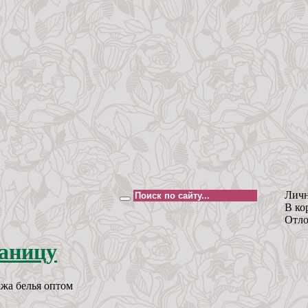
Личн
В ко
Отло
жа белья оптом