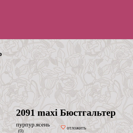
р
2091 maxi Бюстгальтер
пурпур.ясень
отложить
(0)