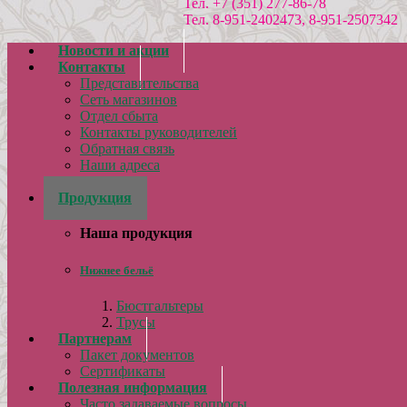
Тел. +7 (351) 277-86-78
Тел. 8-951-2402473, 8-951-2507342
Новости и акции
Контакты
Представительства
Сеть магазинов
Отдел сбыта
Контакты руководителей
Обратная связь
Наши адреса
Реквизиты
Продукция
Наша продукция
Нижнее бельё
Бюстгальтеры
Трусы
Партнерам
Пакет документов
Сертификаты
Полезная информация
Часто задаваемые вопросы