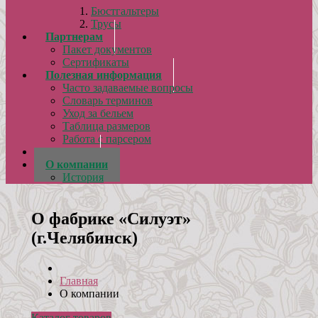
Бюстгальтеры
Трусы
Партнерам
Пакет документов
Сертификаты
Полезная информация
Часто задаваемые вопросы
Словарь терминов
Уход за бельем
Таблица размеров
Работа с парсером
Отзывы
О компании
История
О фабрике «Силуэт»
(г.Челябинск)
Главная
О компании
Каталог товаров