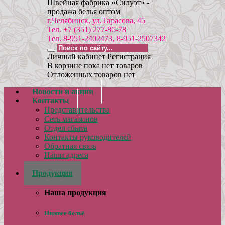
Швейная фабрика «Силуэт» -
продажа белья оптом
г.Челябинск, ул.Тарасова, 45
Тел. +7 (351) 277-86-78
Тел. 8-951-2402473, 8-951-2507342
Личный кабинет
Регистрация
В корзине пока нет товаров
Отложенных товаров нет
Новости и акции
Контакты
Представительства
Сеть магазинов
Отдел сбыта
Контакты руководителей
Обратная связь
Наши адреса
Реквизиты
Продукция
Наша продукция
Нижнее бельё