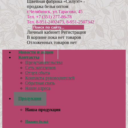
Швейная фабрика «Силуэт» -
продажа белья оптом
г.Челябинск, ул.Тарасова, 45
Тел. +7 (351) 277-86-78
Тел. 8-951-2402473, 8-951-2507342
Личный кабинет
Регистрация
В корзине пока нет товаров
Отложенных товаров нет
Новости и акции
Контакты
Представительства
Сеть магазинов
Отдел сбыта
Контакты руководителей
Обратная связь
Наши адреса
Реквизиты
Продукция
Наша продукция
Нижнее бельё