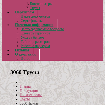
Бюстгальтеры
Трусы
Партнерам
Пакет документов
Сертификаты
Полезная информация
Часто задаваемые вопросы
Словарь терминов
Уход за бельем
Таблица размеров
Работа с парсером
Отзывы
О компании
История
3060 Трусы
Главная
Продукция
Нижнее бельё
Трусы
3060 Трусы