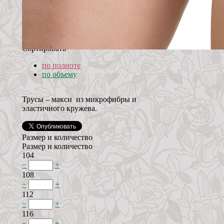
Сортировать
по полноте
по объему
Трусы – макси из микрофибры и
эластичного кружева.
Размер и количество
Размер и количество
104
−
+
108
−
+
112
−
+
116
−
+