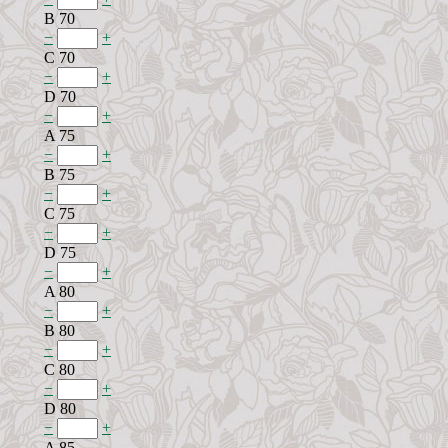
B 70
−
+
C 70
−
+
D 70
−
+
A 75
−
+
B 75
−
+
C 75
−
+
D 75
−
+
A 80
−
+
B 80
−
+
C 80
−
+
D 80
−
+
A 85