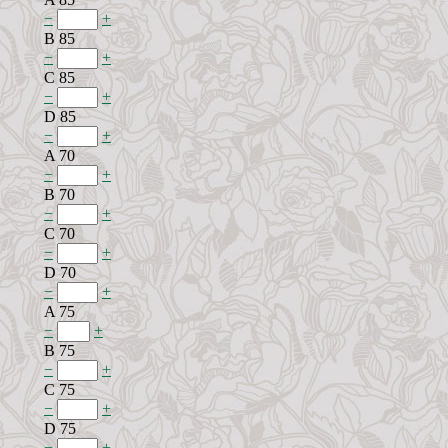
−
+
B 85
−
+
C 85
−
+
D 85
−
+
A 70
−
+
B 70
−
+
C 70
−
+
D 70
−
+
A 75
−
+
B 75
−
+
C 75
−
+
D 75
−
+