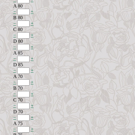
A 80
−
+
B 80
−
+
C 80
−
+
D 80
−
+
A 85
−
+
D 85
−
+
A 70
−
+
B 70
−
+
C 70
−
+
D 70
−
+
A 75
−
+