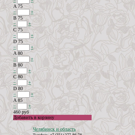
−
+
A 75
−
+
B 75
−
+
C 75
−
+
D 75
−
+
A 80
−
+
B 80
−
+
C 80
−
+
D 80
−
+
A 85
−
+
460 руб
Добавить в корзину
Челябинск и область
Телефон: +7 (351) 277-86-78