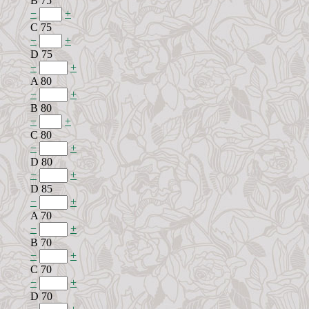
B 75
−
+
C 75
−
+
D 75
−
+
A 80
−
+
B 80
−
+
C 80
−
+
D 80
−
+
D 85
−
+
A 70
−
+
B 70
−
+
C 70
−
+
D 70