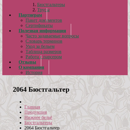
Бюстгальтеры
Трусы
Партнерам
Пакет документов
Сертификаты
Полезная информация
Часто задаваемые вопросы
Словарь терминов
Уход за бельем
Таблица размеров
Работа с парсером
Отзывы
О компании
История
2064 Бюстгальтер
Главная
Продукция
Нижнее бельё
Бюстгальтеры
2064 Бюстгальтер