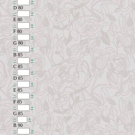
−
+
D 80
−
+
E 80
−
+
F 80
−
+
G 80
−
+
B 85
−
+
C 85
−
+
D 85
−
+
E 85
−
+
F 85
−
+
G 85
−
+
B 90
−
+