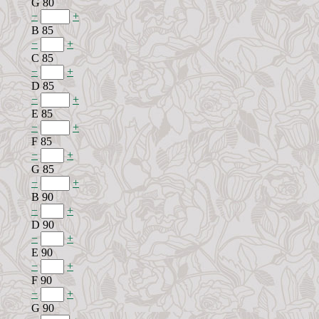
G 80
−
+
B 85
−
+
C 85
−
+
D 85
−
+
E 85
−
+
F 85
−
+
G 85
−
+
B 90
−
+
D 90
−
+
E 90
−
+
F 90
−
+
G 90