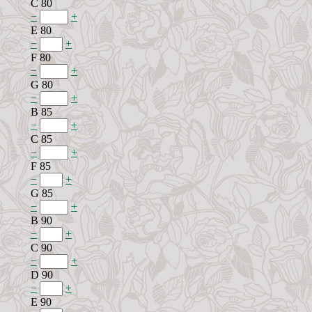
C 80
−
+
E 80
−
+
F 80
−
+
G 80
−
+
B 85
−
+
C 85
−
+
F 85
−
+
G 85
−
+
B 90
−
+
C 90
−
+
D 90
−
+
E 90