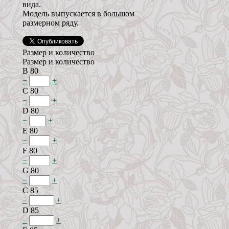
вида.
Модель выпускается в большом
размерном ряду.
Размер и количество
Размер и количество
B 80
−
+
C 80
−
+
D 80
−
+
E 80
−
+
F 80
−
+
G 80
−
+
C 85
−
+
D 85
−
+