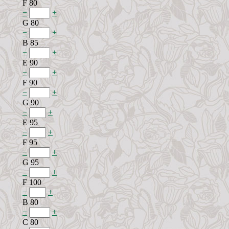
F 80
−
+
G 80
−
+
B 85
−
+
E 90
−
+
F 90
−
+
G 90
−
+
E 95
−
+
F 95
−
+
G 95
−
+
F 100
−
+
B 80
−
+
C 80