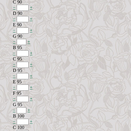
C 90
−
+
D 90
−
+
E 90
−
+
G 90
−
+
B 95
−
+
C 95
−
+
D 95
−
+
E 95
−
+
F 95
−
+
G 95
−
+
B 100
−
+
C 100