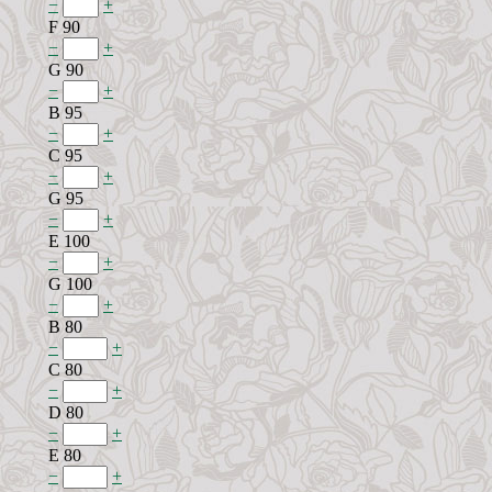
−
+
F 90
−
+
G 90
−
+
B 95
−
+
C 95
−
+
G 95
−
+
E 100
−
+
G 100
−
+
B 80
−
+
C 80
−
+
D 80
−
+
E 80
−
+