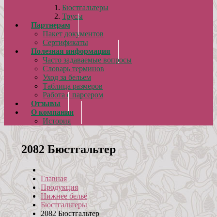
Бюстгальтеры
Трусы
Партнерам
Пакет документов
Сертификаты
Полезная информация
Часто задаваемые вопросы
Словарь терминов
Уход за бельем
Таблица размеров
Работа с парсером
Отзывы
О компании
История
2082 Бюстгальтер
Главная
Продукция
Нижнее бельё
Бюстгальтеры
2082 Бюстгальтер