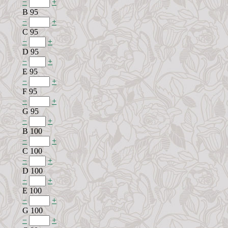
−
+
B 95
−
+
C 95
−
+
D 95
−
+
E 95
−
+
F 95
−
+
G 95
−
+
B 100
−
+
C 100
−
+
D 100
−
+
E 100
−
+
G 100
−
+