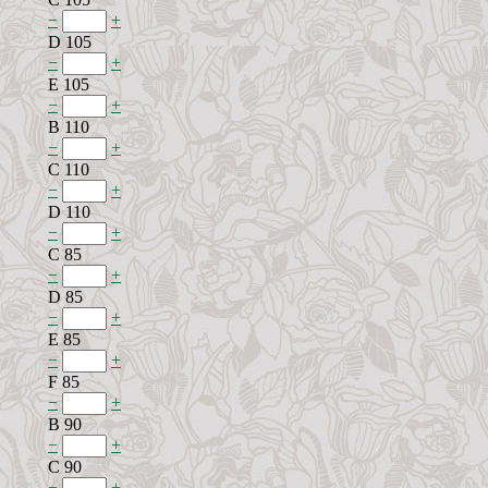
−
+
D 105
−
+
E 105
−
+
B 110
−
+
C 110
−
+
D 110
−
+
C 85
−
+
D 85
−
+
E 85
−
+
F 85
−
+
B 90
−
+
C 90
−
+