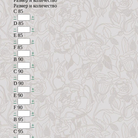
Размер и количество
Размер и количество
C 85
−
+
D 85
−
+
E 85
−
+
F 85
−
+
B 90
−
+
C 90
−
+
D 90
−
+
E 90
−
+
F 90
−
+
B 95
−
+
C 95
−
+