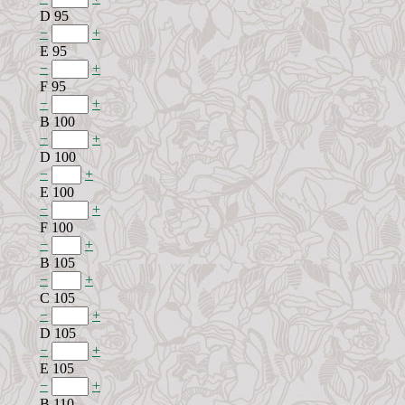
D 95
−
+
E 95
−
+
F 95
−
+
B 100
−
+
D 100
−
+
E 100
−
+
F 100
−
+
B 105
−
+
C 105
−
+
D 105
−
+
E 105
−
+
B 110