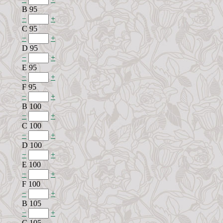
B 95
−
+
C 95
−
+
D 95
−
+
E 95
−
+
F 95
−
+
B 100
−
+
C 100
−
+
D 100
−
+
E 100
−
+
F 100
−
+
B 105
−
+
C 105