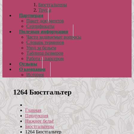
Бюстгальтеры
Трусы
Партнерам
Пакет документов
Сертификаты
Полезная информация
Часто задаваемые вопросы
Словарь терминов
Уход за бельем
Таблица размеров
Работа с парсером
Отзывы
О компании
История
1264 Бюстгальтер
Главная
Продукция
Нижнее бельё
Бюстгальтеры
1264 Бюстгальтер