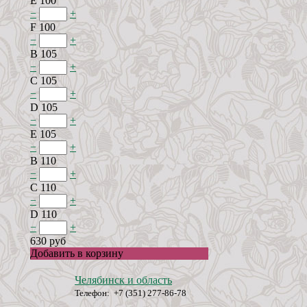
E 100
−
+
F 100
−
+
B 105
−
+
C 105
−
+
D 105
−
+
E 105
−
+
B 110
−
+
C 110
−
+
D 110
−
+
630 руб
Добавить в корзину
Челябинск и область
Телефон: +7 (351) 277-86-78