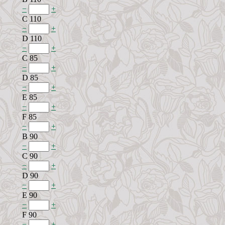
−
+
C 110
−
+
D 110
−
+
C 85
−
+
D 85
−
+
E 85
−
+
F 85
−
+
B 90
−
+
C 90
−
+
D 90
−
+
E 90
−
+
F 90
−
+