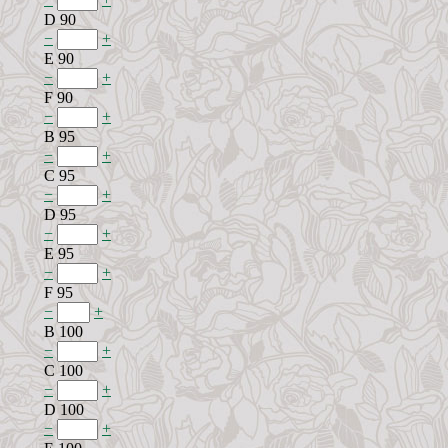
D 90
−
+
E 90
−
+
F 90
−
+
B 95
−
+
C 95
−
+
D 95
−
+
E 95
−
+
F 95
−
+
B 100
−
+
C 100
−
+
D 100
−
+