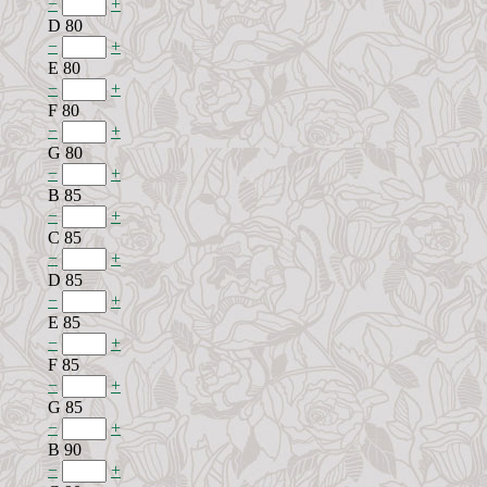
−
+
D 80
−
+
E 80
−
+
F 80
−
+
G 80
−
+
B 85
−
+
C 85
−
+
D 85
−
+
E 85
−
+
F 85
−
+
G 85
−
+
B 90
−
+