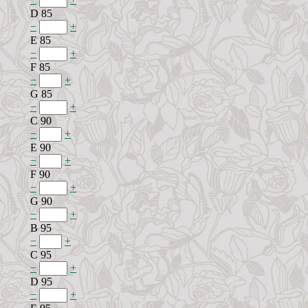
D 85
−
+
E 85
−
+
F 85
−
+
G 85
−
+
C 90
−
+
E 90
−
+
F 90
−
+
G 90
−
+
B 95
−
+
C 95
−
+
D 95
−
+