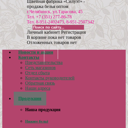
Швейная фабрика «Силуэт» -
продажа белья оптом
г.Челябинск, ул.Тарасова, 45
Тел. +7 (351) 277-86-78
Тел. 8-951-2402473, 8-951-2507342
Личный кабинет
Регистрация
В корзине пока нет товаров
Отложенных товаров нет
Новости и акции
Контакты
Представительства
Сеть магазинов
Отдел сбыта
Контакты руководителей
Обратная связь
Наши адреса
Реквизиты
Продукция
Наша продукция
Нижнее бельё