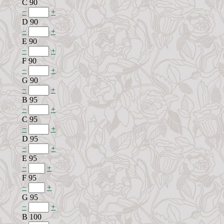
C 90
−
+
D 90
−
+
E 90
−
+
F 90
−
+
G 90
−
+
B 95
−
+
C 95
−
+
D 95
−
+
E 95
−
+
F 95
−
+
G 95
−
+
B 100