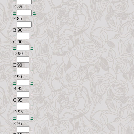
−
+
E 85
−
+
F 85
−
+
B 90
−
+
C 90
−
+
D 90
−
+
E 90
−
+
F 90
−
+
B 95
−
+
C 95
−
+
D 95
−
+
E 95
−
+