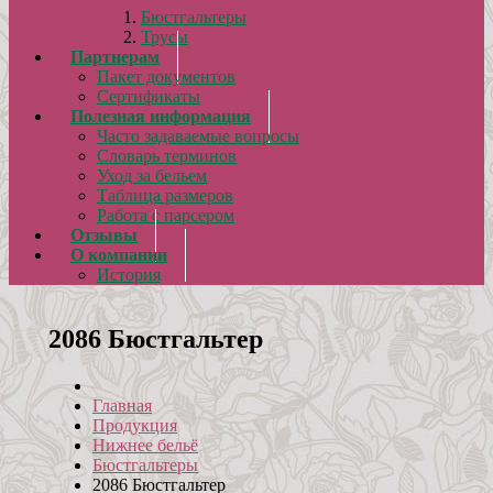
Бюстгальтеры
Трусы
Партнерам
Пакет документов
Сертификаты
Полезная информация
Часто задаваемые вопросы
Словарь терминов
Уход за бельем
Таблица размеров
Работа с парсером
Отзывы
О компании
История
2086 Бюстгальтер
Главная
Продукция
Нижнее бельё
Бюстгальтеры
2086 Бюстгальтер