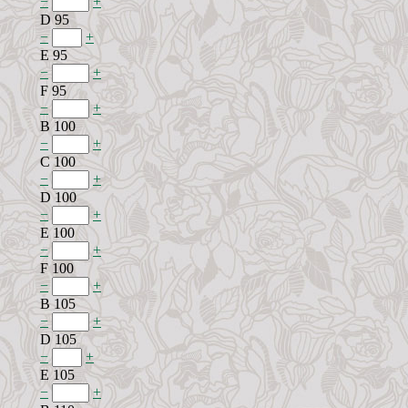
−
+
D 95
−
+
E 95
−
+
F 95
−
+
B 100
−
+
C 100
−
+
D 100
−
+
E 100
−
+
F 100
−
+
B 105
−
+
D 105
−
+
E 105
−
+