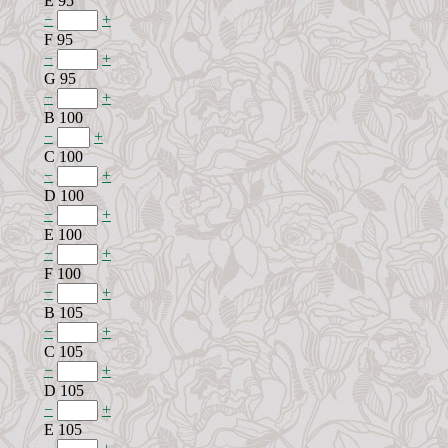
E 95
−
+
F 95
−
+
G 95
−
+
B 100
−
+
C 100
−
+
D 100
−
+
E 100
−
+
F 100
−
+
B 105
−
+
C 105
−
+
D 105
−
+
E 105