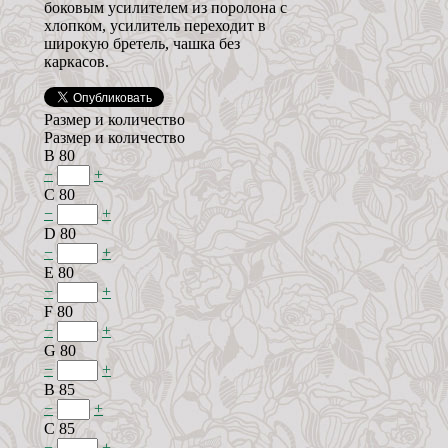
боковым усилителем из поролона с
хлопком, усилитель переходит в
широкую бретель, чашка без
каркасов.
Размер и количество
Размер и количество
B 80
−
+
C 80
−
+
D 80
−
+
E 80
−
+
F 80
−
+
G 80
−
+
B 85
−
+
C 85
−
+