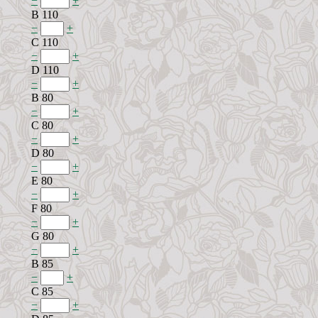
−
+
B 110
−
+
C 110
−
+
D 110
−
+
B 80
−
+
C 80
−
+
D 80
−
+
E 80
−
+
F 80
−
+
G 80
−
+
B 85
−
+
C 85
−
+