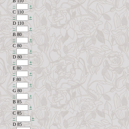
B 110
−
+
C 110
−
+
D 110
−
+
B 80
−
+
C 80
−
+
D 80
−
+
E 80
−
+
F 80
−
+
G 80
−
+
B 85
−
+
C 85
−
+
D 85