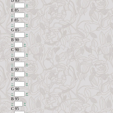
D 85
−
+
E 85
−
+
F 85
−
+
G 85
−
+
B 90
−
+
C 90
−
+
D 90
−
+
E 90
−
+
F 90
−
+
G 90
−
+
B 95
−
+
C 95