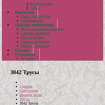
Бюстгальтеры
Трусы
Партнерам
Пакет документов
Сертификаты
Полезная информация
Часто задаваемые вопросы
Словарь терминов
Уход за бельем
Таблица размеров
Работа с парсером
Отзывы
О компании
История
3042 Трусы
Главная
Продукция
Нижнее бельё
Трусы
3042 Трусы