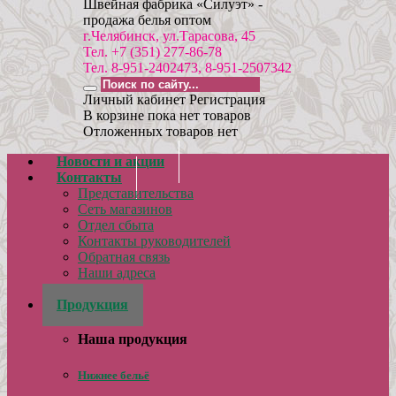
Швейная фабрика «Силуэт» -
продажа белья оптом
г.Челябинск, ул.Тарасова, 45
Тел. +7 (351) 277-86-78
Тел. 8-951-2402473, 8-951-2507342
Личный кабинет
Регистрация
В корзине пока нет товаров
Отложенных товаров нет
Новости и акции
Контакты
Представительства
Сеть магазинов
Отдел сбыта
Контакты руководителей
Обратная связь
Наши адреса
Реквизиты
Продукция
Наша продукция
Нижнее бельё